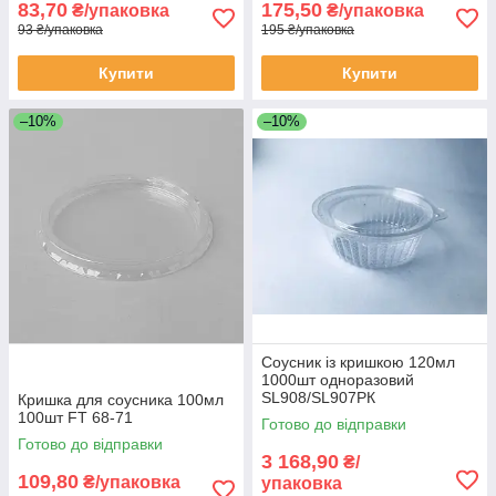
83,70
175,50
₴/упаковка
₴/упаковка
93 ₴/упаковка
195 ₴/упаковка
Купити
Купити
–10%
–10%
Соусник із кришкою 120мл
1000шт одноразовий
SL908/SL907РК
Кришка для соусника 100мл
100шт FT 68-71
Готово до відправки
Готово до відправки
3 168,90
₴/
109,80
₴/упаковка
упаковка