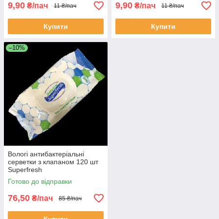
9,90
9,90
₴/пач
₴/пач
11 ₴/пач
11 ₴/пач
Купити
Купити
–10%
Вологі антибактеріальні
серветки з клапаном 120 шт
Superfresh
Готово до відправки
76,50
₴/пач
85 ₴/пач