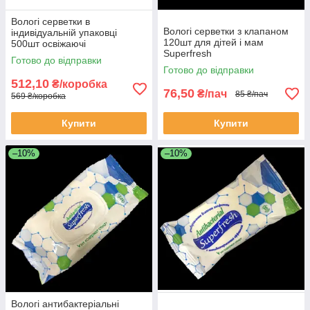
Вологі серветки в
Вологі серветки з клапаном
індивідуальній упаковці
120шт для дітей і мам
500шт освіжаючі
Superfresh
Готово до відправки
Готово до відправки
512,10
₴/коробка
76,50
₴/пач
85 ₴/пач
569 ₴/коробка
Купити
Купити
–10%
–10%
Вологі антибактеріальні