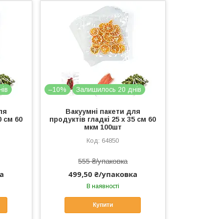
нів
–10%
Залишилось 20 днів
ля
Вакуумні пакети для
0 см 60
продуктів гладкі 25 х 35 см 60
мкм 100шт
64850
555 ₴/упаковка
а
499,50 ₴/упаковка
В наявності
Купити