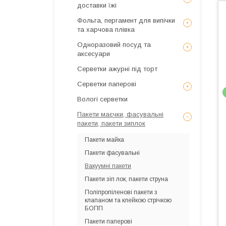
доставки їжі
Фольга, пергамент для випічки
та харчова плівка
Одноразовий посуд та
аксесуари
Серветки ажурні під торт
Серветки паперові
Вологі серветки
Пакети маєчки, фасувальні
пакети, пакети зиплок
Пакети майка
Пакети фасувальні
Вакуумні пакети
Пакети зіп лок, пакети струна
Поліпропіленові пакети з
клапаном та клейкою стрічкою
БОПП
Пакети паперові