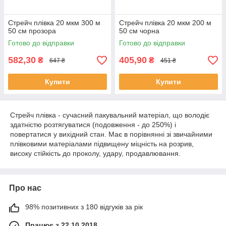
Стрейч плівка 20 мкм 300 м
Стрейч плівка 20 мкм 200 м
50 см прозора
50 см чорна
Готово до відправки
Готово до відправки
582,30
405,90
₴
₴
647 ₴
451 ₴
Купити
Купити
Стрейч плівка - сучасний пакувальний матеріал, що володіє
здатністю розтягуватися (подовження - до 250%) і
повертатися у вихідний стан. Має в порівнянні зі звичайними
плівковими матеріалами підвищену міцність на розрив,
високу стійкість до проколу, удару, продавлювання.
Про нас
98% позитивних з 180 відгуків за рік
Працює з 22.10.2018