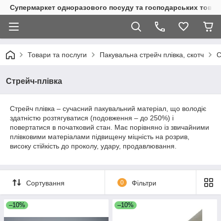
Супермаркет одноразового посуду та господарських товар
Товари та послуги
Пакувальна стрейч плівка, скотч
С
Стрейч-плівка
Стрейч плівка – сучасний пакувальний матеріал, що володіє
здатністю розтягуватися (подовження – до 250%) і
повертатися в початковий стан. Має порівняно із звичайними
плівковими матеріалами підвищену міцність на розрив,
високу стійкість до проколу, удару, продавлювання.
Сортування
0
Фільтри
–10%
–10%