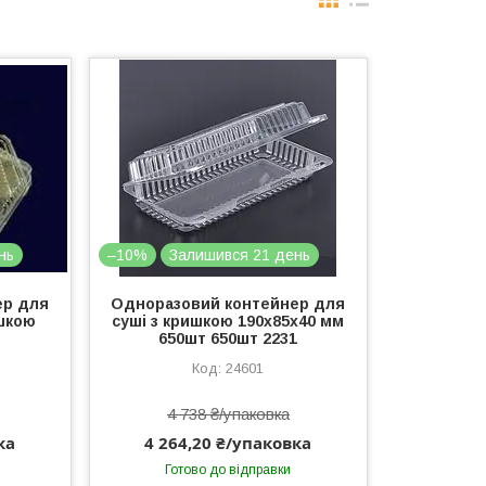
нь
–10%
Залишився 21 день
ер для
Одноразовий контейнер для
ишкою
суші з кришкою 190х85х40 мм
650шт 650шт 2231
24601
4 738 ₴/упаковка
ка
4 264,20 ₴/упаковка
Готово до відправки