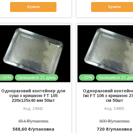
Купити
Купити
–10%
Залишився 21 день
–10%
Залишився 21 де
Одноразовий контейнер для
Одноразовий контейн
суші з кришкою FT 105
їжі FT 106 з кришкою 2
220х135х40 мм 50шт
см 50шт
24942
24955
654 ₴/упаковка
800 ₴/упаковка
588,60 ₴/упаковка
720 ₴/упаковка