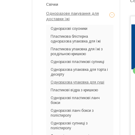
Свічки
Одноразове пакування для
доставки їжі
Одноразові соусники
Пластикова блістерна
одноразова упаковка для їжі
Пластикова упаковка для їжі з
роздільною кришкою
Одноразові пластикові супниці
Одноразова упаковка для торта і
десерту
Одноразова упаковка для суші
Пластикові відра з кришкою
Одноразові пластикові ланч
бокси
Одноразові ланч бокси з
полістиролу
Одноразові супниці з
полістиролу