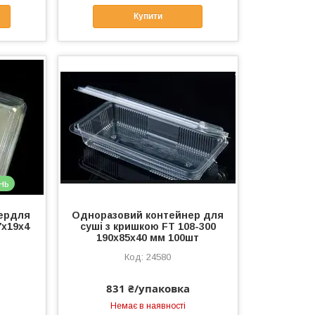
Купити
нь
ердля
Одноразовий контейнер для
7х19х4
суші з кришкою FT 108-300
190х85х40 мм 100шт
24580
831 ₴/упаковка
Немає в наявності