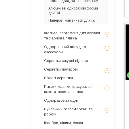
Лотки підкладки з полістиролу
Алюмінієві одноразові форми
для їжі
Паперові контейнери для їжі
Фольга, пергамент для випічки
та харчова плівка
Одноразовий посуд та
аксесуари
Серветки ажурні під торт
Серветки паперові
Вологі серветки
Пакети маєчки, фасувальні
пакети, пакети зиплок
Одноразовий одяг
Рукавички господарські та
робочі
Швабри, віники, совки