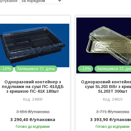
–10%
Залишився 21 день
–10%
Залишився 21 де
Одноразовий контейнер з
Одноразовий контейн
поділками на суші ПС-610ДБ
суші SL203 ВВг з кр
з кришкою ПС-61К 180шт
SL203Т 300шт
24900
24610
3 656 ₴/упаковка
3 771 ₴/упаковка
3 290,40 ₴/упаковка
3 393,90 ₴/упаков
Готово до відправки
Готово до відправки