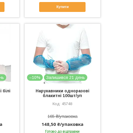
Купити
нь
–10%
Залишився 21 день
 білі
Нарукавники одноразові
блакитні 100шт/уп
45748
165 ₴/упаковка
а
148,50 ₴/упаковка
Готово до відправки