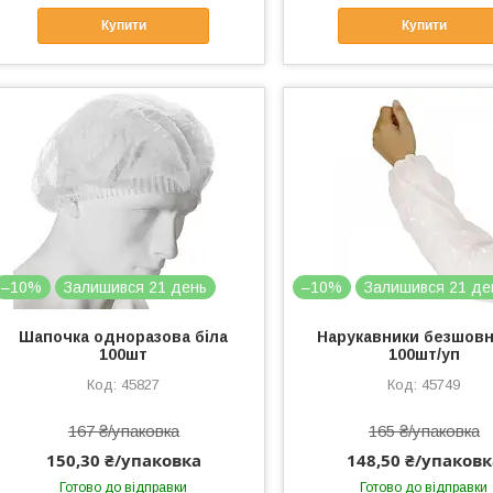
Купити
Купити
–10%
Залишився 21 день
–10%
Залишився 21 де
Шапочка одноразова біла
Нарукавники безшовні
100шт
100шт/уп
45827
45749
167 ₴/упаковка
165 ₴/упаковка
150,30 ₴/упаковка
148,50 ₴/упаковк
Готово до відправки
Готово до відправки