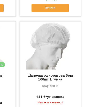
Купити
нь
ві
Шапочка одноразова біла
100шт 1 гумка
45835
141 ₴/упаковка
а
Немає в наявності