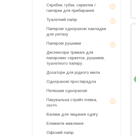
Скребки, губки, серветки /
ганчірки для прибирання
Туалетний папір
Паперові одноразові накладки
для унітазу
Паперові рушники
Диспенсери тримачі для
паперових серветок, рушників,
туалетного паперу
Дозатори для рідкого мила
Одноразові простирадла
Пелюшки одноразові
Пакувальна стрейч плівка,
скотч
Валики для чищення одягу
Елементи живлення
Офісний папір