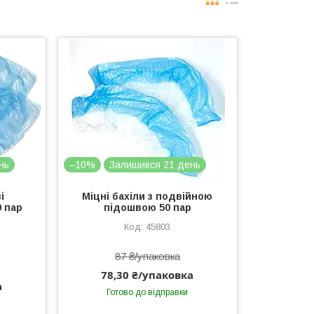
нь
–10%
Залишився 21 день
і
Міцні бахіли з подвійною
0 пар
підошвою 50 пар
45803
87 ₴/упаковка
78,30 ₴/упаковка
а
Готово до відправки