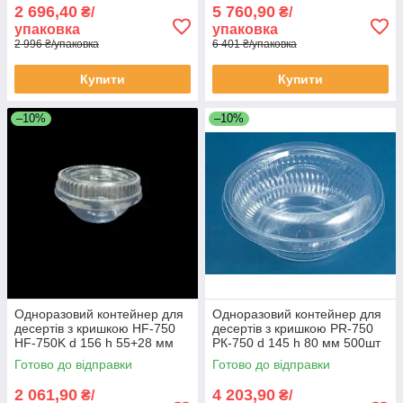
2 696,40
5 760,90
₴/
₴/
упаковка
упаковка
2 996 ₴/упаковка
6 401 ₴/упаковка
Купити
Купити
–10%
–10%
Одноразовий контейнер для
Одноразовий контейнер для
десертів з кришкою НF-750
десертів з кришкою РR-750
НF-750K d 156 h 55+28 мм
РК-750 d 145 h 80 мм 500шт
700шт
Готово до відправки
Готово до відправки
2 061,90
4 203,90
₴/
₴/