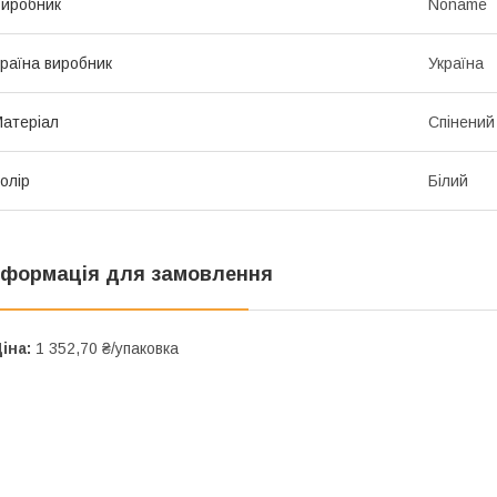
иробник
Noname
раїна виробник
Україна
атеріал
Спінений
олір
Білий
нформація для замовлення
іна:
1 352,70 ₴/упаковка