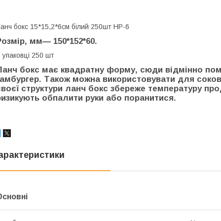
анч бокс 15*15,2*6см білий 250шт НР-6
Розмір, мм― 150*152*60.
 упаковці 250 шт
Ланч бокс має квадратну форму, сюди відмінно по
гамбургер. Також можна використовувати для сокови
своєї структури ланч бокс збереже температуру прод
ризикують обпалити руки або поранитися.
арактеристики
Основні