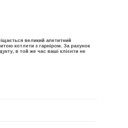
міщається великий апетитний
тою котлети з гарніром. За рахунок
укту, в той же час ваші клієнти не