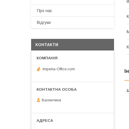
В
Про нас
К
Відгуки
М
КОНТАКТИ
К
Imperia-Office.com
І
Ц
Валентина