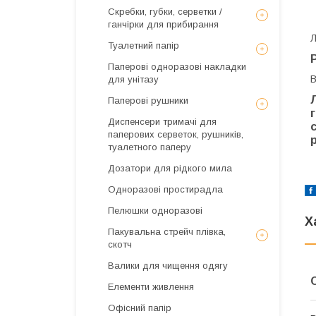
Скребки, губки, серветки /
ганчірки для прибирання
Л
Туалетний папір
Паперові одноразові накладки
В
для унітазу
Паперові рушники
Диспенсери тримачі для
паперових серветок, рушників,
туалетного паперу
Дозатори для рідкого мила
Одноразові простирадла
Пелюшки одноразові
Х
Пакувальна стрейч плівка,
скотч
Валики для чищення одягу
Елементи живлення
Офісний папір