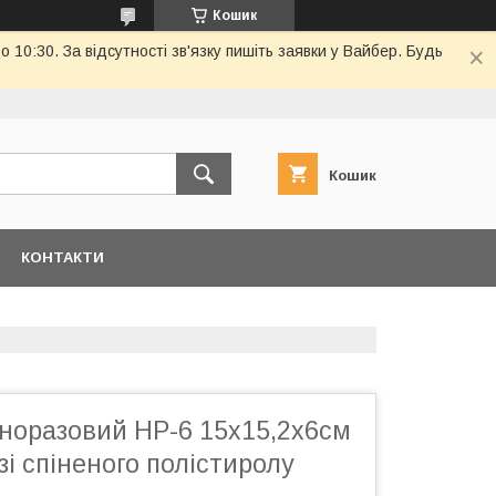
Кошик
10:30. За відсутності зв'язку пишіть заявки у Вайбер. Будь
Кошик
КОНТАКТИ
дноразовий НР-6 15х15,2х6см
зі спіненого полістиролу