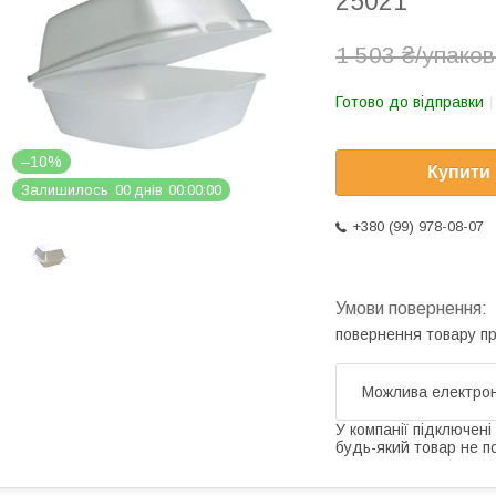
25021
1 503 ₴/упаков
Готово до відправки
–10%
Купити
Залишилось
0
0
днів
0
0
0
0
0
0
+380 (99) 978-08-07
повернення товару п
У компанії підключені
будь-який товар не п