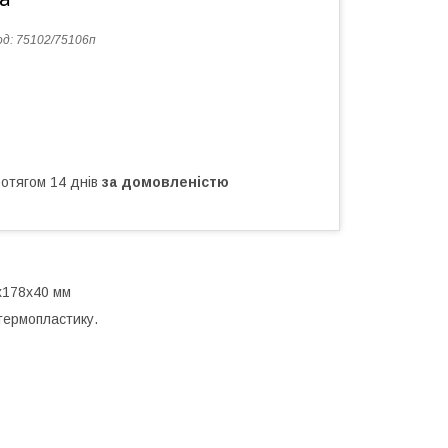
од:
75102/75106п
ротягом 14 днів
за домовленістю
х178х40 мм
термопластику.