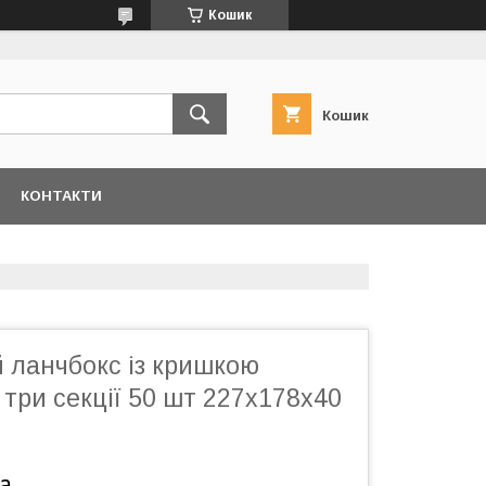
Кошик
Кошик
КОНТАКТИ
 ланчбокс із кришкою
три секції 50 шт 227х178х40
а