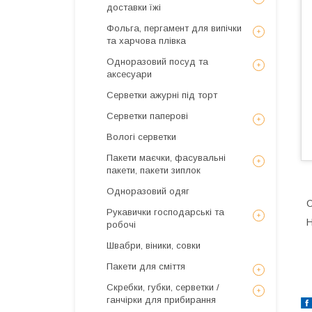
доставки їжі
Фольга, пергамент для випічки
та харчова плівка
Одноразовий посуд та
аксесуари
Серветки ажурні під торт
Серветки паперові
Вологі серветки
Пакети маєчки, фасувальні
пакети, пакети зиплок
Одноразовий одяг
О
Рукавички господарські та
Н
робочі
Швабри, віники, совки
Пакети для сміття
Скребки, губки, серветки /
ганчірки для прибирання