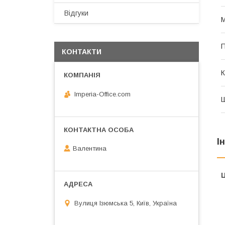
Відгуки
М
П
КОНТАКТИ
К
Imperia-Office.com
І
Валентина
Ц
Вулиця Ізюмська 5, Київ, Україна