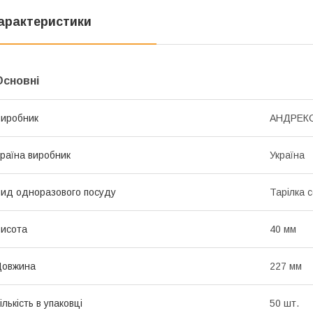
арактеристики
Основні
иробник
АНДРЕК
раїна виробник
Україна
ид одноразового посуду
Тарілка 
исота
40 мм
Довжина
227 мм
ількість в упаковці
50 шт.