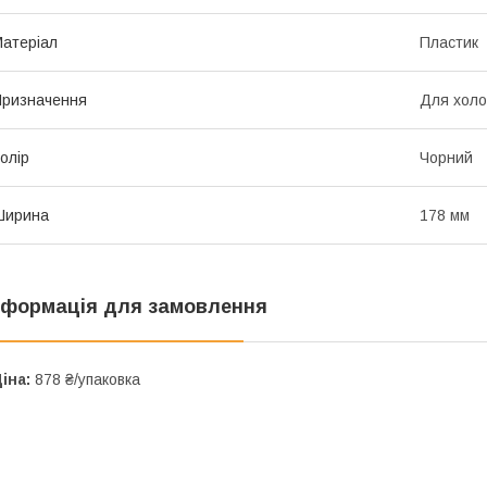
атеріал
Пластик
ризначення
Для холод
олір
Чорний
Ширина
178 мм
нформація для замовлення
іна:
878 ₴/упаковка