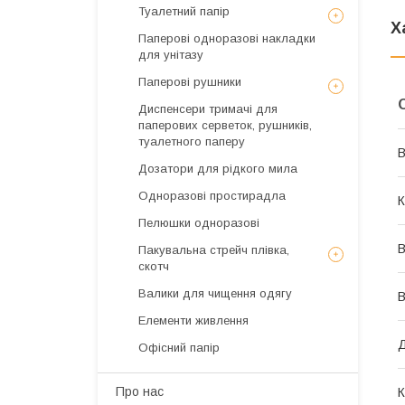
Туалетний папір
Х
Паперові одноразові накладки
для унітазу
Паперові рушники
Диспенсери тримачі для
паперових серветок, рушників,
туалетного паперу
В
Дозатори для рідкого мила
Одноразові простирадла
К
Пелюшки одноразові
В
Пакувальна стрейч плівка,
скотч
Валики для чищення одягу
В
Елементи живлення
Офісний папір
Про нас
К