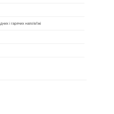
них і гарячих напоїв/їжі