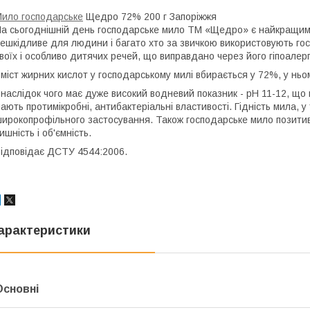
ило господарське
Щедро 72% 200 г Запоріжжя
а сьогоднішній день господарське мило ТМ «Щедро» є найкращим 
ешкідливе для людини і багато хто за звичкою використовують го
воїх і особливо дитячих речей, що виправдано через його гіпоалерг
міст жирних кислот у господарському милі вбирається у 72%, у ньом
наслідок чого має дуже високий водневий показник - pH 11-12, що 
ають протимікробні, антибактеріальні властивості. Гідність мила, у
ирокопрофільного застосування. Також господарське мило позитивн
ишність і об'ємність.
ідповідає ДСТУ 4544:2006.
арактеристики
Основні