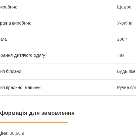
иробник
Щедро
раїна виробник
Україна
ага
200 г
рання дитячого одягу
Так
ип білизни
Будь-яке
ип пральної машини
Ручне пр
нформація для замовлення
іна:
30,60 ₴