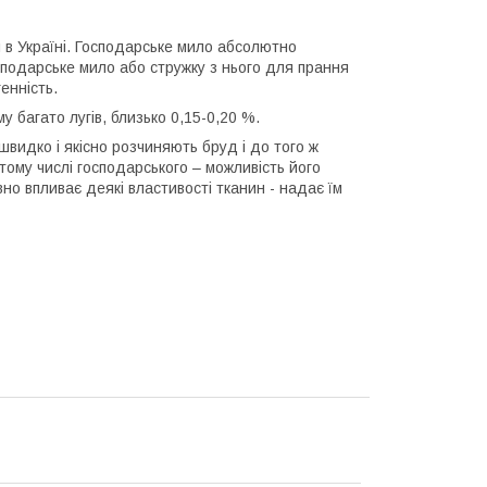
в Україні. Господарське мило абсолютно
сподарське мило або стружку з нього для прання
енність.
у багато лугів, близько 0,15-0,20 %.
швидко і якісно розчиняють бруд і до того ж
 тому числі господарського – можливість його
о впливає деякі властивості тканин - надає їм