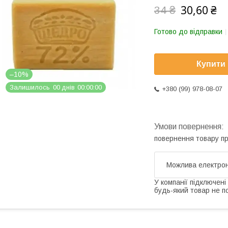
30,60 ₴
34 ₴
Готово до відправки
Купити
–10%
Залишилось
0
0
днів
0
0
0
0
0
0
+380 (99) 978-08-07
повернення товару п
У компанії підключені
будь-який товар не п