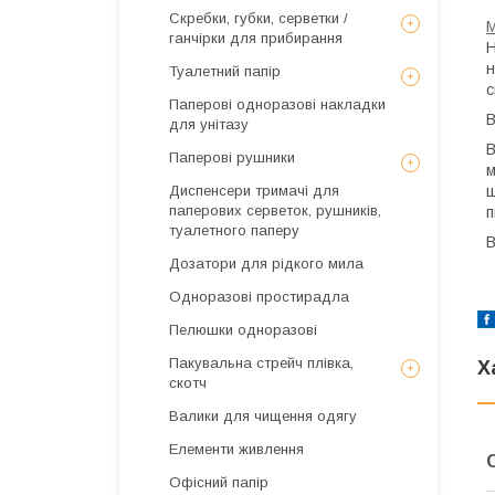
Скребки, губки, серветки /
М
ганчірки для прибирання
Н
н
Туалетний папір
с
Паперові одноразові накладки
В
для унітазу
В
Паперові рушники
м
ш
Диспенсери тримачі для
паперових серветок, рушників,
п
туалетного паперу
В
Дозатори для рідкого мила
Одноразові простирадла
Пелюшки одноразові
Пакувальна стрейч плівка,
Х
скотч
Валики для чищення одягу
Елементи живлення
Офісний папір