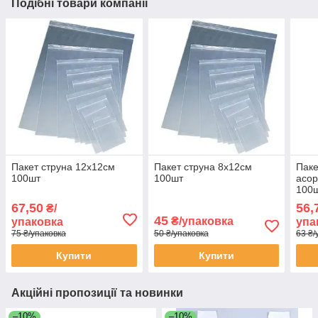
Подібні товари компанії
Пакет струна 12х12см
Пакет струна 8х12см
Паке
100шт
100шт
асор
100
67,50
56,
₴/
45
₴/упаковка
упаковка
упа
75 ₴/упаковка
50 ₴/упаковка
63 ₴/
Купити
Купити
Акційні пропозиції та новинки
–10%
–10%