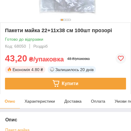
Пакети майка 22+11х38 см 100шт прозорі
Готово до відправки
Код: 68050
Роздріб
43,20
₴/упаковка
48 ₴/упаковка
Економія
4.80 ₴
Залишилось
20 днів
Купити
Опис
Характеристики
Доставка
Оплата
Умови п
Опис
Пакет-майка