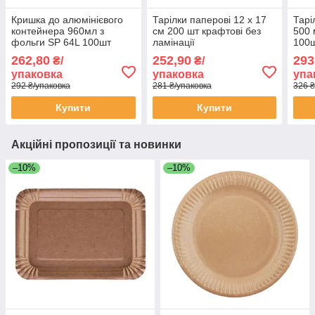
Кришка до алюмінієвого
Тарілки паперові 12 х 17
Тарі
контейнера 960мл з
см 200 шт крафтові без
500 
фольги SP 64L 100шт
ламінації
100
262,80
252,90
293
₴/
₴/
упаковка
упаковка
упа
292 ₴/упаковка
281 ₴/упаковка
326 ₴
Купити
Купити
Акційні пропозиції та новинки
–10%
–10%