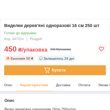
Виделки дерев'яні одноразові 16 см 250 шт
Готово до відправки
Код: 44721п
Роздріб
450
₴/упаковка
500 ₴/упаковка
Економія
50 ₴
Залишилось
24 дні
Купити
Опис
Характеристики
Доставка
Оплата
Умови 
Опис
Вилка дерев'яна одноразова 16см 250шт/уп