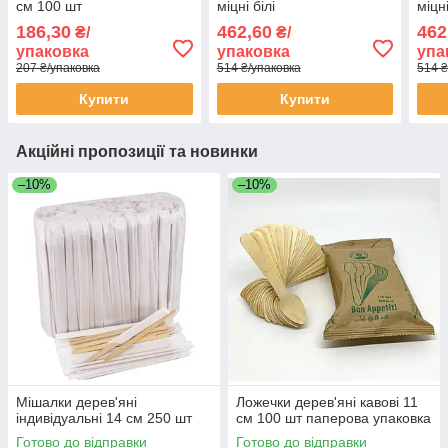
см 100 шт
міцні білі
міцн
186,30
462,60
462
₴/
₴/
упаковка
упаковка
упа
207 ₴/упаковка
514 ₴/упаковка
514 ₴
Купити
Купити
Акційні пропозиції та новинки
–10%
–10%
Мішалки дерев'яні
Ложечки дерев'яні кавові 11
індивідуальні 14 см 250 шт
см 100 шт паперова упаковка
Готово до відправки
Готово до відправки