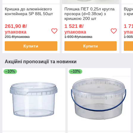
Кришка до алюмінієвого
Пляшка ПЕТ 0,25л кругла
Відр
контейнера SP 88L 50шт
прозора (d=0.38см) з
з кр
кришкою 200 шт
261,90
1 521
1 7
₴/
₴/
упаковка
упаковка
упа
291 ₴/упаковка
1 690 ₴/упаковка
1 905
Купити
Купити
Акційні пропозиції та новинки
–10%
–10%