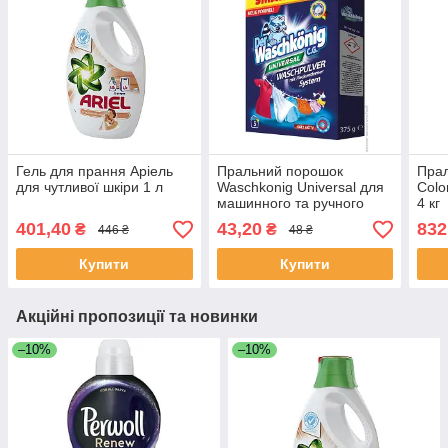
Гель для прання Аріель
Пральний порошок
Прал
для чутливої шкіри 1 л
Waschkonig Universal для
Colo
машинного та ручного
4 кг
прання 375 г
401,40
43,20
832
₴
₴
446 ₴
48 ₴
Купити
Купити
Акційні пропозиції та новинки
–10%
–10%