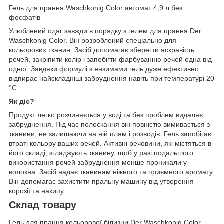
Гель для прання Waschkonig Color автомат 4,9 л без
фосфатів
Улюблений одяг завжди в порядку з гелем для прання Der
Waschkonig Color. Він розроблений спеціально для
кольорових тканин. Засіб допомагає зберегти яскравість
речей, закріпити колір і запобігти фарбуванню речей одна від
одної. Завдяки формулі з ензимами гель дуже ефективно
відпирає найскладніші забруднення навіть при температурі 20
°C.
Як діє?
Продукт легко розчиняється у воді та без проблем видаляє
забруднення. Під час полоскання він повністю вимивається з
тканини, не залишаючи на ній плям і розводів. Гель запобігає
втраті кольору ваших речей. Активні речовини, які містяться в
його складі, згладжують тканину, щоб у разі подальшого
використання речей забруднення менше проникали у
волокна. Засіб надає тканинам ніжного та приємного аромату.
Він допомагає захистити пральну машину від утворення
корозії та накипу.
Склад товару
Гель для прання кольорової білизни Der Waschkonig Color,