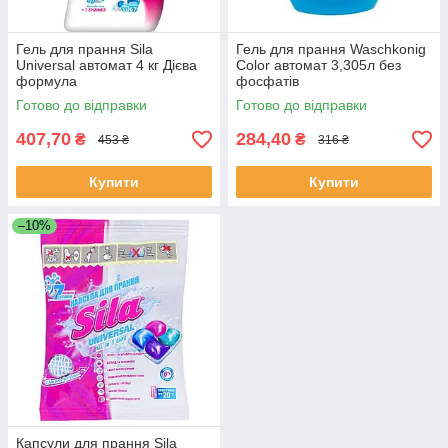
Гель для прання Sila
Гель для прання Waschkonig
Universal автомат 4 кг Дієва
Color автомат 3,305л без
формула
фосфатів
Готово до відправки
Готово до відправки
407,70
284,40
₴
₴
453 ₴
316 ₴
Купити
Купити
–10%
Капсули для прання Sila