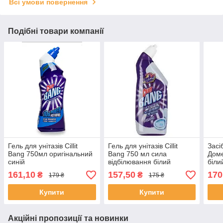
Всі умови повернення
Подібні товари компанії
Гель для унітазів Cillit
Гель для унітазів Cillit
Засі
Bang 750мл оригінальний
Bang 750 мл сила
Доме
синій
відбілювання білий
біли
161,10
157,50
170
₴
₴
179 ₴
175 ₴
Купити
Купити
Акційні пропозиції та новинки