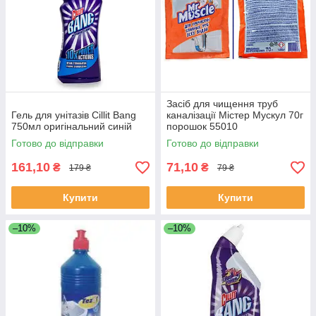
Засіб для чищення труб
Гель для унітазів Cillit Bang
каналізації Містер Мускул 70г
750мл оригінальний синій
порошок 55010
Готово до відправки
Готово до відправки
161,10
71,10
₴
₴
179 ₴
79 ₴
Купити
Купити
–10%
–10%