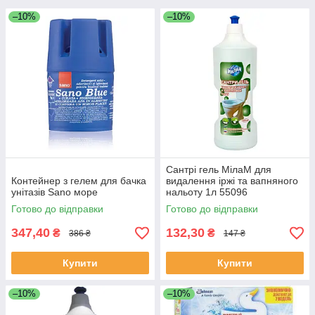
–10%
–10%
Сантрі гель МілаМ для
Контейнер з гелем для бачка
видалення іржі та вапняного
унітазів Sano море
нальоту 1л 55096
Готово до відправки
Готово до відправки
347,40
132,30
₴
₴
386 ₴
147 ₴
Купити
Купити
–10%
–10%