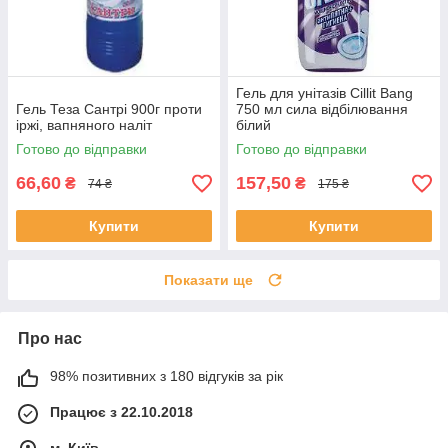
Гель для унітазів Cillit Bang
Гель Теза Сантрі 900г проти
750 мл сила відбілювання
іржі, вапняного наліт
білий
Готово до відправки
Готово до відправки
66,60
157,50
₴
₴
74 ₴
175 ₴
Купити
Купити
Показати ще
Про нас
98% позитивних з 180 відгуків за рік
Працює з 22.10.2018