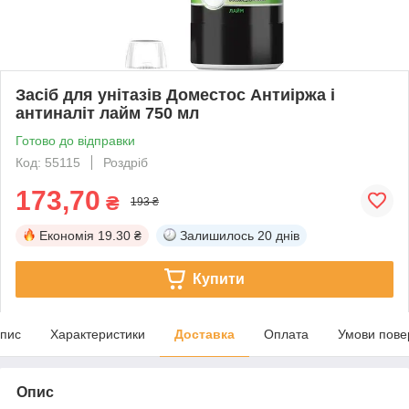
Засіб для унітазів Доместос Антиіржа і
антиналіт лайм 750 мл
Готово до відправки
Код: 55115
Роздріб
173,70
₴
193 ₴
Економія
19.30 ₴
Залишилось
20 днів
Купити
пис
Характеристики
Доставка
Оплата
Умови пове
Опис