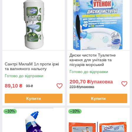
Диски чистоти Туалетне
каченя для унітазів та
Сантрі МилаМ 1л проти іржі
пісуарів морський
та вапняного нальоту
Готово до відправки
Готово до відправки
200,70
₴/упаковка
89,10
₴
99 ₴
223 ₴/упаковка
Купити
Купити
–10%
–10%