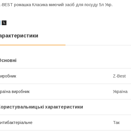
-BEST ромашка Класика миючий засіб для посуду 5л Укр.
арактеристики
Основні
иробник
Z-Best
раїна виробник
Україна
Користувальницькі характеристики
нтибактеріальне
Так