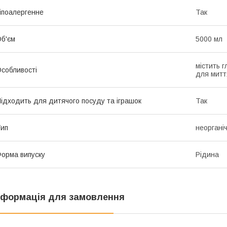
іпоалергенне
Так
б'єм
5000 мл
містить г
собливості
для митт
ідходить для дитячого посуду та іграшок
Так
ип
неоргані
орма випуску
Рідина
нформація для замовлення