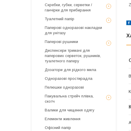
Z
Скребки, губки, серветки /
ганчірки для прибирання
Туалетний папір
Паперові одноразові накладки
для унітазу
Х
Паперові рушники
Диспенсери тримачі для
паперових серветок, рушників,
туалетного паперу
Дозатори для рідкого мила
В
Одноразові простирадла
Пелюшки одноразові
К
Пакувальна стрейч плівка,
скотч
Валики для чищення одягу
Елементи живлення
А
Офісний папір