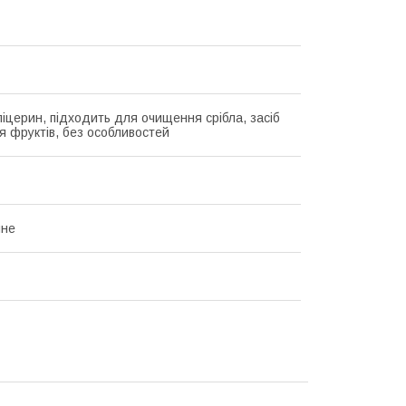
ліцерин, підходить для очищення срібла, засіб
я фруктів, без особливостей
чне