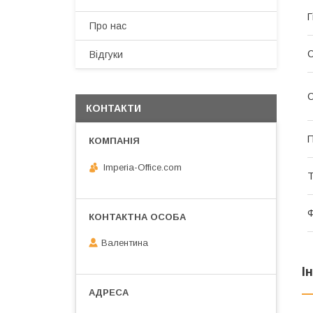
Г
Про нас
О
Відгуки
О
КОНТАКТИ
П
Imperia-Office.com
Т
Ф
Валентина
І