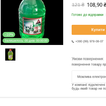
108,90 
121 ₴
Готово до відправки
Купити
–10%
Залишилось
0
0
днів
0
0
0
0
0
0
+380 (99) 978-08-07
повернення товару п
У компанії підключені
будь-який товар не п