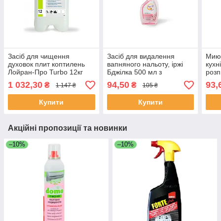
Засіб для чищення
Засіб для видалення
Миюч
духовок плит коптилень
вапняного нальоту, іржі
кухн
Лойран-Про Turbo 12кг
Бджілка 500 мл з
роз
50950
розпилювачем (типу
1 032,30
94,50
93,
₴
₴
1 147 ₴
105 ₴
СІЛЛІТ)
Купити
Купити
Акційні пропозиції та новинки
–10%
–10%