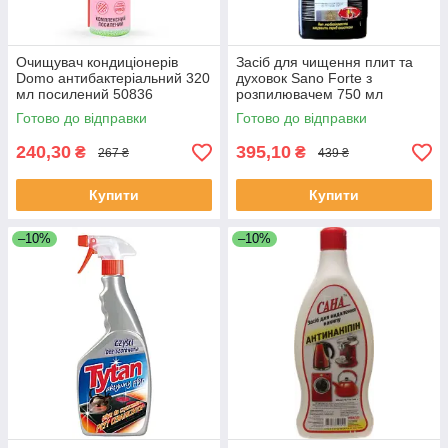
Очищувач кондиціонерів
Засіб для чищення плит та
Domo антибактеріальний 320
духовок Sano Forte з
мл посилений 50836
розпилювачем 750 мл
Готово до відправки
Готово до відправки
240,30
395,10
₴
₴
267 ₴
439 ₴
Купити
Купити
–10%
–10%