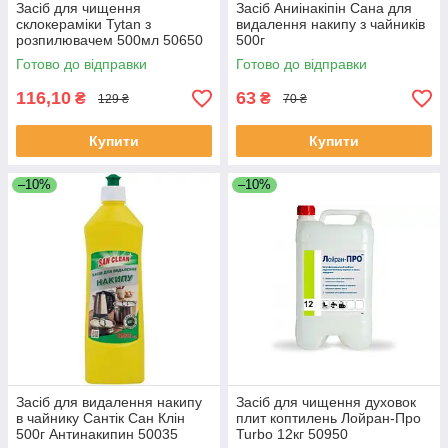
Засіб для чищення
Засіб Аниінакіпін Сана для
склокераміки Tytan з
видалення накипу з чайників
розпилювачем 500мл 50650
500г
Готово до відправки
Готово до відправки
116,10
63
₴
₴
129 ₴
70 ₴
Купити
Купити
–10%
–10%
Засіб для видалення накипу
Засіб для чищення духовок
в чайнику Сантік Caн Клін
плит коптилень Лойран-Про
500г Антинакипин 50035
Turbo 12кг 50950