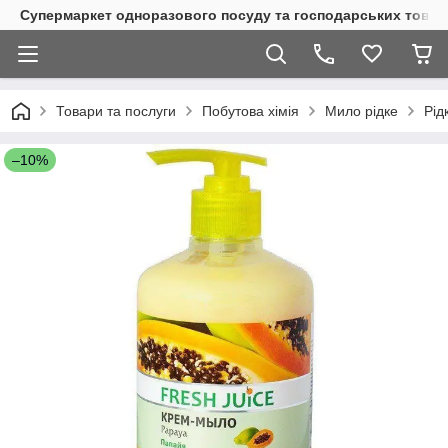
Супермаркет одноразового посуду та господарських товар
Товари та послуги
Побутова хімія
Мило рідке
Рід
–10%