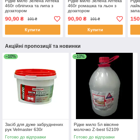
Рідке мило Зелена Аптека
Рідке мило Зелена Аптека
Рідк
460г обліпиха та липа з
460г ромашка та льон з
лайм
дозатором
дозатором
запа
90,90
90,90
150
₴
₴
101 ₴
101 ₴
Купити
Купити
Акційні пропозиції та новинки
–10%
–10%
Засіб для дуже забруднених
Рідке мило 5л вівсяне
рук Velmaster 630г
молочко Z-best 52109
Готово до відправки
Готово до відправки