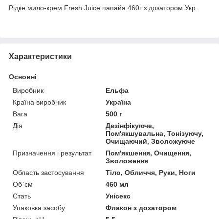
Рідке мило-крем Fresh Juice папайя 460г з дозатором Укр.
Характеристики
Основні
Виробник
Ельфа
Країна виробник
Україна
Вага
500 г
Дія
Дезінфікуюче,
Пом'якшувальна, Тонізуючу,
Очищаючий, Зволожуюче
Призначення і результат
Пом'якшення, Очищення,
Зволоження
Область застосування
Тіло, Обличчя, Руки, Ноги
Об`єм
460 мл
Стать
Унісекс
Упаковка засобу
Флакон з дозатором