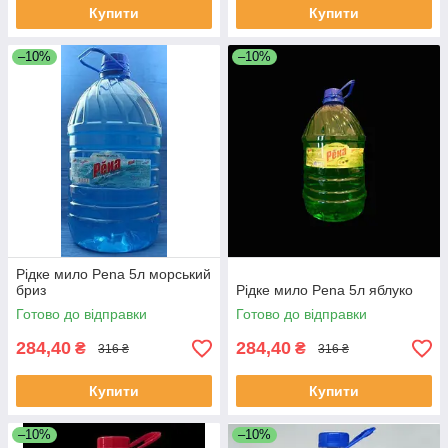
Купити
Купити
–10%
–10%
Рідке мило Pena 5л морський
бриз
Рідке мило Pena 5л яблуко
Готово до відправки
Готово до відправки
284,40
284,40
₴
₴
316 ₴
316 ₴
Купити
Купити
–10%
–10%