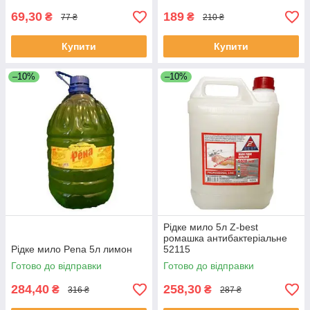
69,30
189
₴
₴
77 ₴
210 ₴
Купити
Купити
–10%
–10%
Рідке мило 5л Z-best
ромашка антибактеріальне
Рідке мило Pena 5л лимон
52115
Готово до відправки
Готово до відправки
284,40
258,30
₴
₴
316 ₴
287 ₴