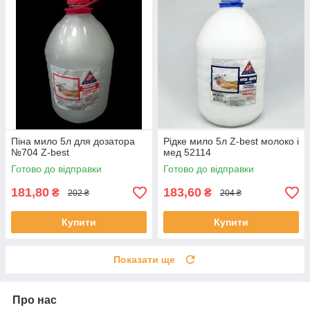
Піна мило 5л для дозатора
Рідке мило 5л Z-best молоко і
№704 Z-best
мед 52114
Готово до відправки
Готово до відправки
181,80
183,60
₴
₴
202 ₴
204 ₴
Купити
Купити
Показати ще
Про нас