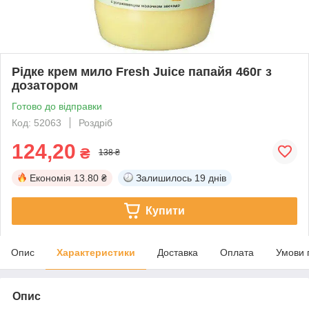
Рідке крем мило Fresh Juice папайя 460г з
дозатором
Готово до відправки
Код: 52063
Роздріб
124,20
₴
138 ₴
Економія
13.80 ₴
Залишилось
19 днів
Купити
Опис
Характеристики
Доставка
Оплата
Умови 
Опис