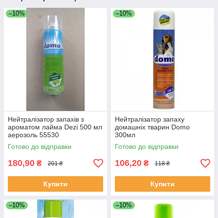
–10%
–10%
Нейтралізатор запахів з
Нейтралізатор запаху
ароматом лайма Dezi 500 мл
домашніх тварин Domo
аерозоль 55530
300мл
Готово до відправки
Готово до відправки
180,90
106,20
₴
₴
201 ₴
118 ₴
Купити
Купити
–10%
–10%