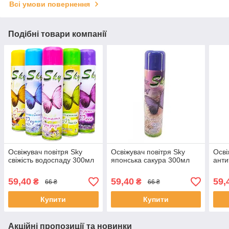
Всі умови повернення
Подібні товари компанії
Освіжувач повітря Sky
Освіжувач повітря Sky
Осві
свіжість водоспаду 300мл
японська сакура 300мл
ант
59,40
59,40
59,
₴
₴
66 ₴
66 ₴
Купити
Купити
Акційні пропозиції та новинки