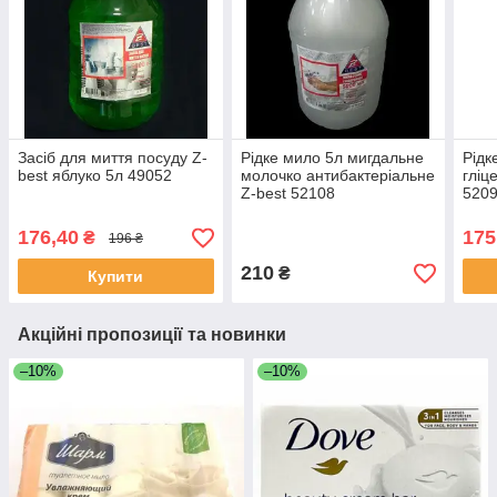
Засіб для миття посуду Z-
Рідке мило 5л мигдальне
Рідк
best яблуко 5л 49052
молочко антибактеріальне
гліц
Z-best 52108
520
176,40
175
₴
196 ₴
210
₴
Купити
Акційні пропозиції та новинки
–10%
–10%