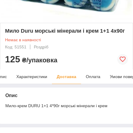
Мило Duru морські мінерали і крем 1+1 4х90г
Немає в наявності
Код: 51551
Роздріб
125
₴/упаковка
пис
Характеристики
Доставка
Оплата
Умови пове
Опис
Мило-крем DURU 1+1 4*90г морські мінерали і крем