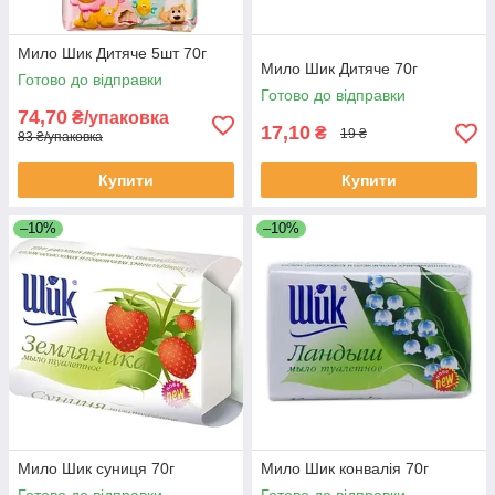
Мило Шик Дитяче 5шт 70г
Мило Шик Дитяче 70г
Готово до відправки
Готово до відправки
74,70
₴/упаковка
17,10
₴
19 ₴
83 ₴/упаковка
Купити
Купити
–10%
–10%
Мило Шик суниця 70г
Мило Шик конвалія 70г